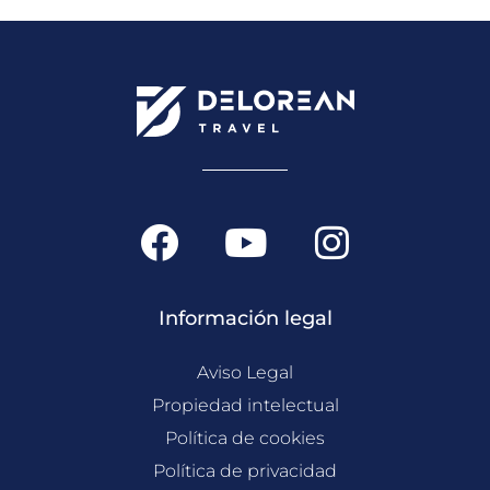
F
Y
I
a
o
n
c
u
s
Información legal
e
t
t
b
u
a
Aviso Legal
o
b
g
Propiedad intelectual
o
Política de cookies
e
r
Política de privacidad
k
a