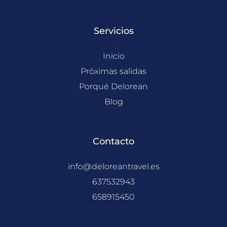
m
Servicios
Inicio
Próximas salidas
Porqué Delorean
Blog
Contacto
info@deloreantravel.es
637532943
658915450