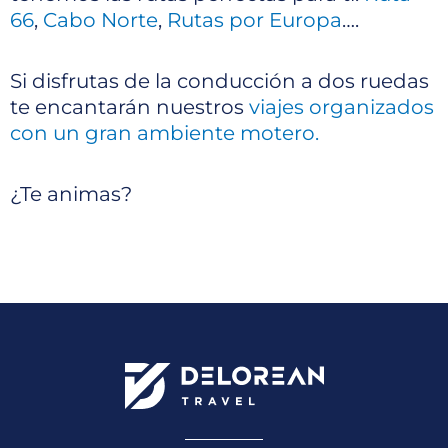
66
,
Cabo Norte
,
Rutas por Europa
….
Si disfrutas de la conducción a dos ruedas
te encantarán nuestros
viajes organizados
con un gran ambiente motero.
¿Te animas?