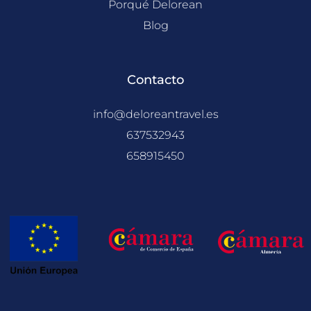
Porqué Delorean
Blog
Contacto
info@deloreantravel.es
637532943
658915450