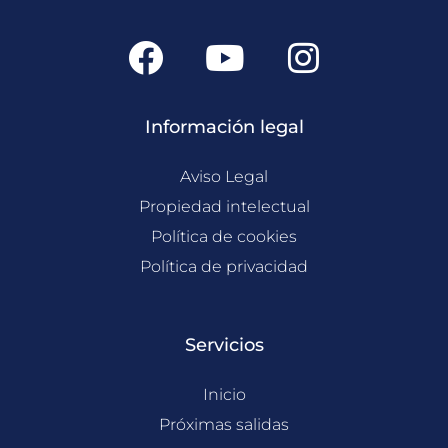
F
Y
I
a
o
n
c
u
s
Información legal
e
t
t
b
u
a
Aviso Legal
o
b
g
Propiedad intelectual
o
Política de cookies
e
r
Política de privacidad
k
a
m
Servicios
Inicio
Próximas salidas