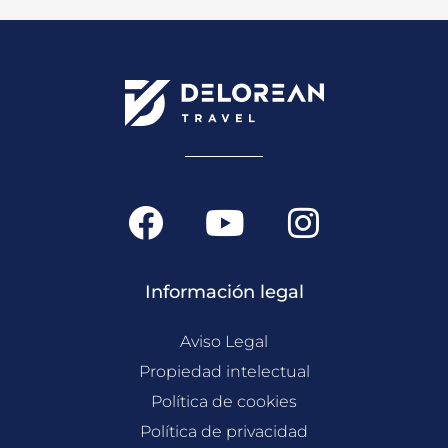
F
Y
I
a
o
n
c
u
s
Información legal
e
t
t
b
u
a
Aviso Legal
o
b
g
Propiedad intelectual
o
Política de cookies
e
r
Política de privacidad