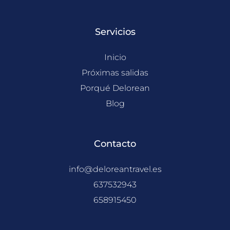
k
a
m
Servicios
Inicio
Próximas salidas
Porqué Delorean
Blog
Contacto
info@deloreantravel.es
637532943
658915450